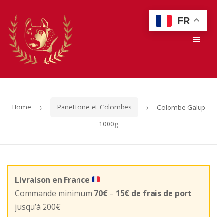
Skip
Skip
FR
to
to
Men
navigation
content
Home
Panettone et Colombes
Colombe Galup
1000g
Livraison en France
Commande minimum
70€
–
15€ de frais de port
jusqu’à 200€