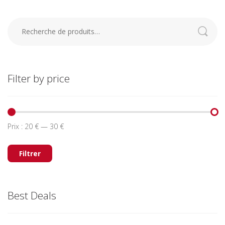
Recherche
pour :
Filter by price
Prix :
20 €
—
30 €
Prix
Prix
min
max
Filtrer
Best Deals