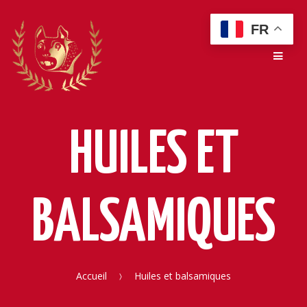
Skip
Skip
FR
to
to
Men
navigation
content
HUILES ET
BALSAMIQUES
Accueil
Huiles et balsamiques