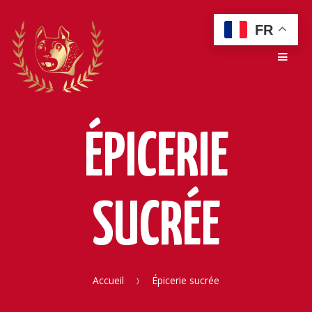
Skip
Skip
FR
to
to
Men
navigation
content
ÉPICERIE
SUCRÉE
Accueil
Épicerie sucrée