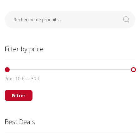
Recherche
pour :
Filter by price
Prix :
10 €
—
30 €
Prix
Prix
min
max
Filtrer
Best Deals