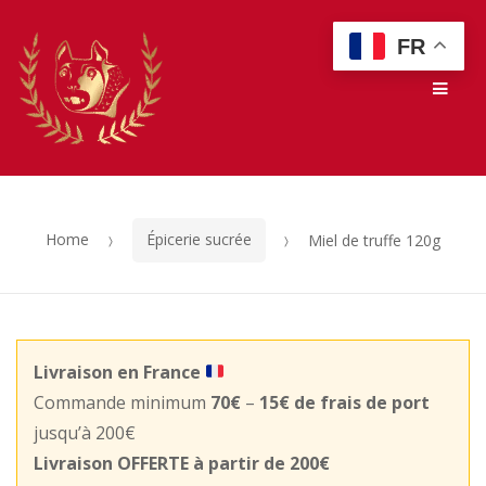
Skip
Skip
FR
to
to
Men
navigation
content
Home
Épicerie sucrée
Miel de truffe 120g
Livraison en France
Commande minimum
70€
–
15€ de frais de port
jusqu’à 200€
Livraison OFFERTE à partir de 200€