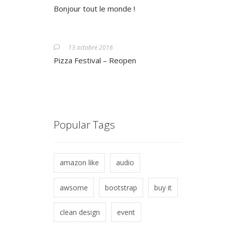
Bonjour tout le monde !
13 octobre 2016
Pizza Festival – Reopen
Popular Tags
amazon like
audio
awsome
bootstrap
buy it
clean design
event