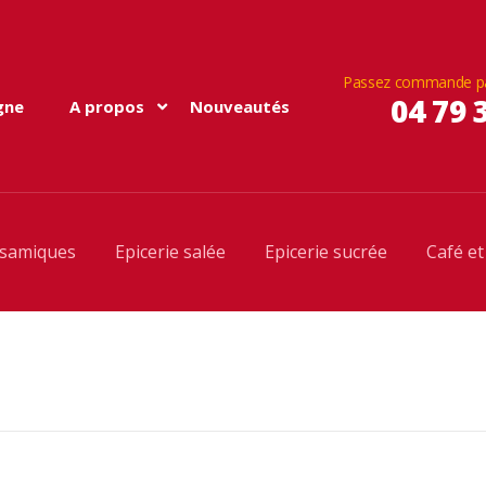
Passez commande pa
04 79 
gne
A propos
Nouveautés
lsamiques
Epicerie salée
Epicerie sucrée
Café et