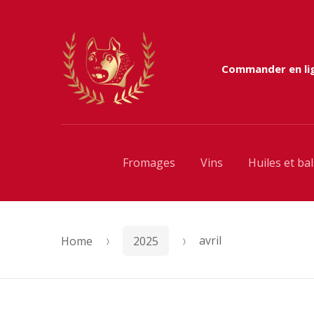
Skip
Skip
to
to
Commander en li
navigation
content
Fromages
Vins
Huiles et ba
Home
2025
avril