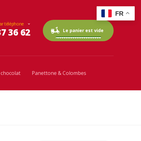
FR
r téléphone
37 36 62
0 items
0,00 €
Le panier est vide
 chocolat
Panettone & Colombes