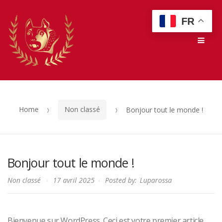
Skip
Skip
FR
to
to
Men
navigation
content
Home
Non classé
Bonjour tout le monde !
Bonjour tout le monde !
Non classé
17 avril 2025
Posted by:
Luparossa
Bienvenue sur WordPress. Ceci est votre premier article.