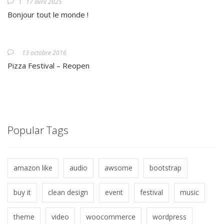
1
17 avril 2025
Bonjour tout le monde !
13 octobre 2016
Pizza Festival – Reopen
Popular Tags
amazon like
audio
awsome
bootstrap
buy it
clean design
event
festival
music
theme
video
woocommerce
wordpress