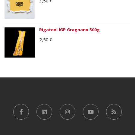
3,50
€
Rigatoni IGP Gragnano 500g
2,50
€