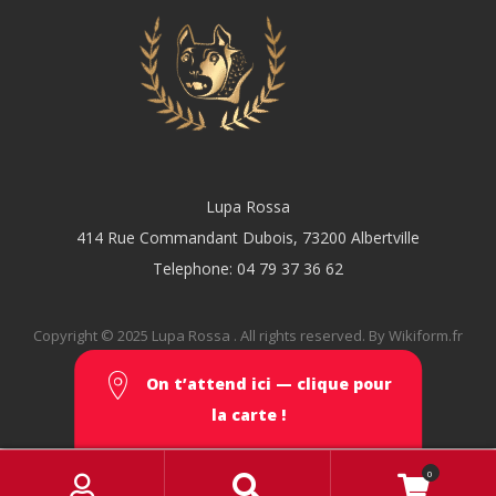
Lupa Rossa
414 Rue Commandant Dubois, 73200 Albertville
Telephone: 04 79 37 36 62
Copyright © 2025 Lupa Rossa . All rights reserved. By Wikiform.fr
On t’attend ici — clique pour
la carte !
M
S
0