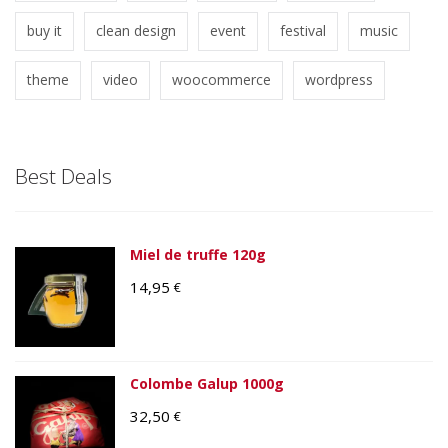
buy it
clean design
event
festival
music
theme
video
woocommerce
wordpress
Best Deals
Miel de truffe 120g
14,95
€
Colombe Galup 1000g
32,50
€