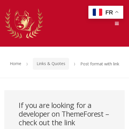
Skip
Skip
FR
to
to
Men
navigation
content
Home
Links & Quotes
Post format with link
If you are looking for a
developer on ThemeForest –
check out the link