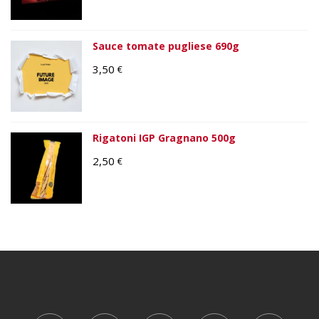
Sauce tomate pugliese 690g
3,50
€
Rigatoni IGP Gragnano 500g
2,50
€