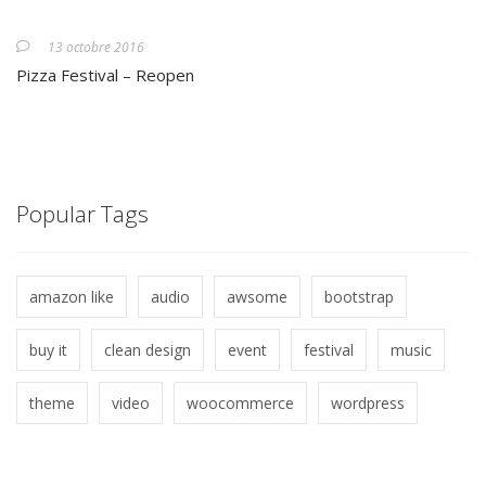
13 octobre 2016
Pizza Festival – Reopen
Popular Tags
amazon like
audio
awsome
bootstrap
buy it
clean design
event
festival
music
theme
video
woocommerce
wordpress